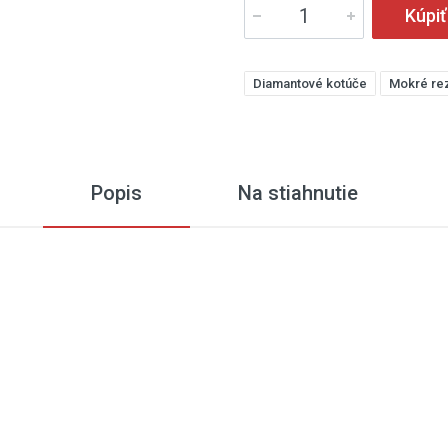
Kúpiť
Diamantové kotúče
Mokré re
Popis
Na stiahnutie