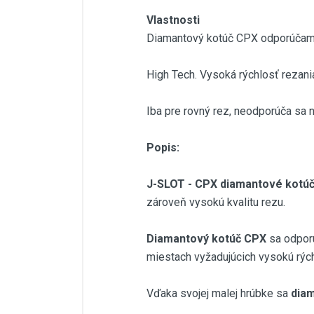
Vlastnosti
Diamantový kotúč CPX odporúčame
High Tech. Vysoká rýchlosť rezani
Iba pre rovný rez, neodporúča sa 
Popis:
J-SLOT - CPX diamantové kotú
zároveň vysokú kvalitu rezu.
Diamantový kotúč CPX
sa odpor
miestach vyžadujúcich vysokú rých
Vďaka svojej malej hrúbke sa
diam