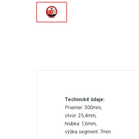
Elektrický škrabák na špáry
Nivelačný systém
Brúsenie, leštenie
Prísavky
Veľkoformátové dlažby až do 320
cm
Sklzy na stavebnú suť
Technické údaje:
Priemer: 300mm,
otvor: 25,4mm,
hrúbka: 1,6mm,
výška segment: 7mm