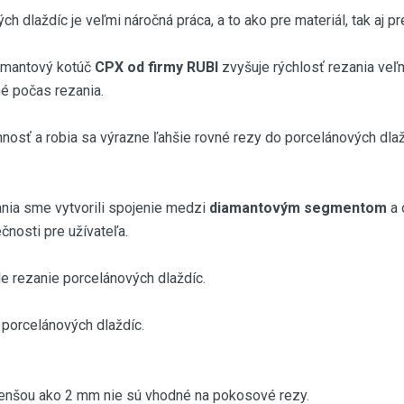
h dlaždíc je veľmi náročná práca, a to ako pre materiál, tak aj 
iamantový kotúč
CPX od firmy RUBI
zvyšuje rýchlosť rezania veľ
é počas rezania.
nnosť a robia sa výrazne ľahšie rovné rezy do porcelánových dlažd
nia sme vytvorili spojenie medzi
diamantovým segmentom
a 
ečnosti pre užívateľa.
e rezanie porcelánových dlaždíc.
 porcelánových dlaždíc.
nšou ako 2 mm nie sú vhodné na pokosové rezy.