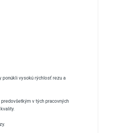
y ponúkli vysokú rýchlosť rezu a
a predovšetkým v tých pracovných
vality.
zy.