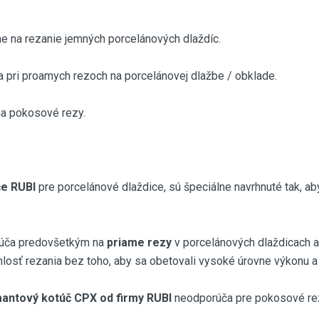
 na rezanie jemných porcelánových dlaždíc.
a pri proamych rezoch na porcelánovej dlažbe / obklade.
na pokosové rezy.
če RUBI
pre porcelánové dlaždice, sú špeciálne navrhnuté tak, ab
úča predovšetkým na
priame rezy
v porcelánových dlaždicach 
losť rezania bez toho, aby sa obetovali vysoké úrovne výkonu a k
antový kotúč CPX od firmy RUBI
neodporúča pre pokosové re