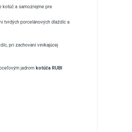
pre kotúč a samozrejme pre
mi tvrdých porcelánových dlaždíc a
íc, pri zachovaní vinikajúcej
oceľovým jadrom
kotúča RUBI