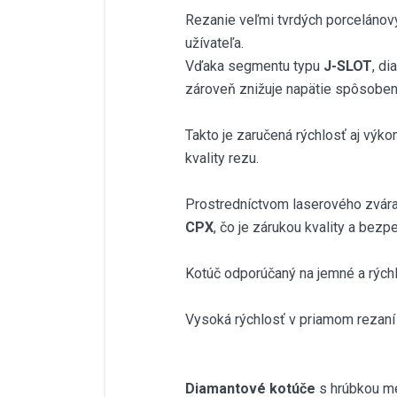
Rezanie veľmi tvrdých porcelánovýc
užívateľa.
Vďaka segmentu typu
J-SLOT
, d
zároveň znižuje napätie spôsoben
Takto je zaručená rýchlosť aj výko
kvality rezu.
Prostredníctvom laserového zvára
CPX
, čo je zárukou kvality a bezp
Kotúč odporúčaný na jemné a rýchl
Vysoká rýchlosť v priamom rezaní
Diamantové kotúče
s hrúbkou me