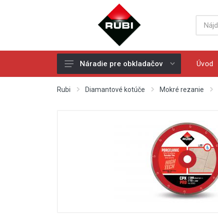
Úvod
Náradie pre obkladačov
Ručné rezačky - rezačky na
Rubi
Diamantové kotúče
Mokré rezanie
obklad a dlažbu
Náhradné rezné kolieska
Elektrické rezačky na obklad a
dlažbu
Vŕtanie
Diamantové kotúče
Miešadlá
Ochranné pracovné pomôcky