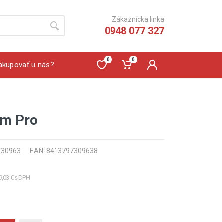
Zákaznícka linka
0948 077 327
0
0
akupovať u nás?
mm Pro
: 30963
EAN: 8413797309638
9,03 € s DPH