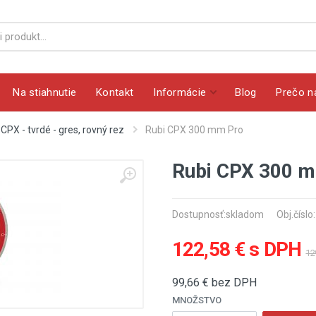
Na stiahnutie
Kontakt
Informácie
Blog
Prečo n
CPX - tvrdé - gres, rovný rez
Rubi CPX 300 mm Pro
Rubi CPX 300 
Dostupnosť:
skladom
Obj.číslo
122,58 € s DPH
12
99,66
€ bez DPH
MNOŽSTVO