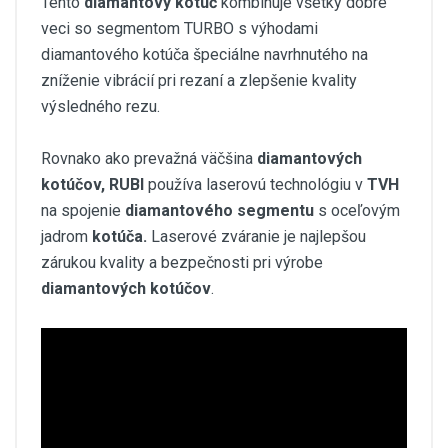
Tento
diamantový kotúč
kombinuje všetky dobré
veci so segmentom TURBO s výhodami
diamantového kotúča špeciálne navrhnutého na
zníženie vibrácií pri rezaní a zlepšenie kvality
výsledného rezu.
Rovnako ako prevažná väčšina
diamantových
kotúčov, RUBI
používa laserovú technológiu v
TVH
na spojenie
diamantového segmentu
s oceľovým
jadrom
kotúča.
Laserové zváranie je najlepšou
zárukou kvality a bezpečnosti pri výrobe
diamantových kotúčov
.