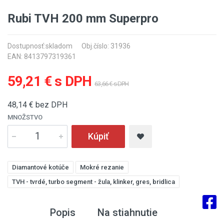
Rubi TVH 200 mm Superpro
Dostupnosť:
skladom
Obj.číslo: 31936
EAN: 8413797319361
59,21 € s DPH
63,66 € s DPH
48,14
€ bez DPH
MNOŽSTVO
Kúpiť
Diamantové kotúče
Mokré rezanie
TVH - tvrdé, turbo segment - žula, klinker, gres, bridlica
Popis
Na stiahnutie