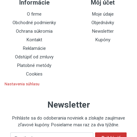
Informácie
Môj účet
- Pevné vodítka ø 20 mm pre väčšiu odolnosť proti
skrúteniu.
O firme
Moje údaje
- Doplnkové hliníkové základne pre dlaždice veľkých
Obchodné podmienky
Objednávky
formátov.
Ochrana súkromia
Newsletter
Kontakt
Kupóny
Reklamácie
Odstúpiť od zmluvy
Platobné metódy
Cookies
Nastavenia súhlasu
Newsletter
Prihláste sa do odoberania noviniek a získajte zaujímave
zľavové kupóny. Posielame max raz za dva týždne.
Emailová adresa