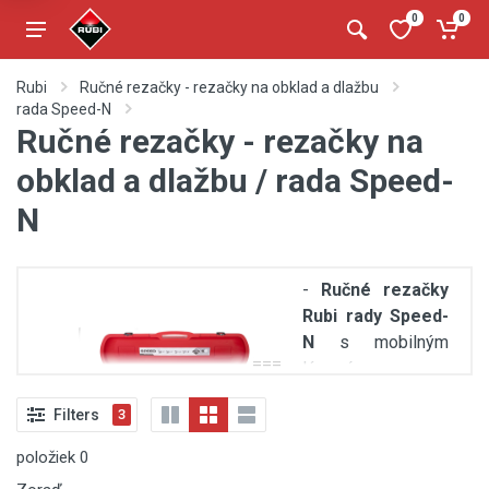
0
0
Rubi
Ručné rezačky - rezačky na obklad a dlažbu
rada Speed-N
Ručné rezačky - rezačky na
obklad a dlažbu / rada Speed-
N
-
Ručné rezačky
Rubi rady Speed-
N
s mobilným
===
lámacím
mechanizmom,
Filters
3
ideálne na rezy
45º
položiek
0