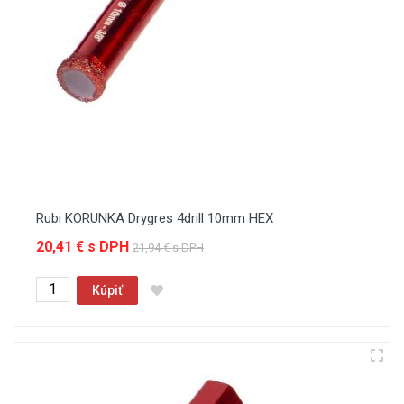
Rubi KORUNKA Drygres 4drill 10mm HEX
20,41 € s DPH
21,94 € s DPH
Kúpiť