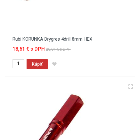
Rubi KORUNKA Drygres 4drill 8mm HEX
18,61 € s DPH
20,01 € s DPH
Kúpiť