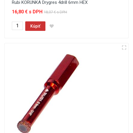
Rubi KORUNKA Drygres 4drill 6mm HEX
16,80 € s DPH
18,07 € s DPH
Kúpiť