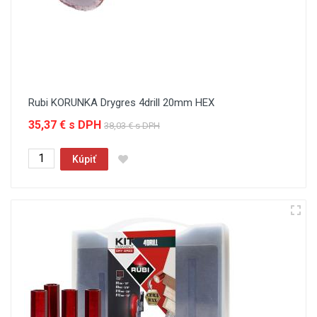
Rubi KORUNKA Drygres 4drill 20mm HEX
35,37 € s DPH
38,03 € s DPH
Kúpiť