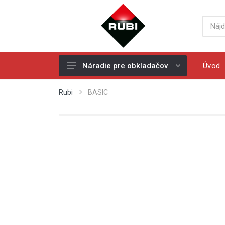
Úvod
Náradie pre obkladačov
Ručné rezačky - rezačky na
Rubi
BASIC
obklad a dlažbu
Náhradné rezné kolieska
Elektrické rezačky na obklad a
dlažbu
Vŕtanie
Diamantové kotúče
Miešadlá
Ochranné pracovné pomôcky