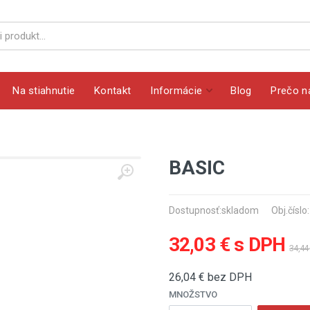
Na stiahnutie
Kontakt
Informácie
Blog
Prečo n
BASIC
Dostupnosť:
skladom
Obj.číslo
32,03 € s DPH
34,44
26,04
€ bez DPH
MNOŽSTVO