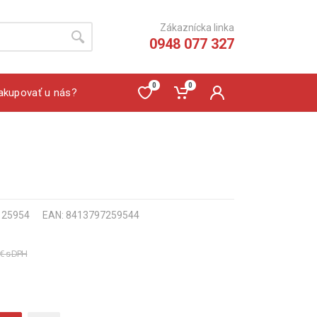
Zákaznícka linka
0948 077 327
0
0
akupovať u nás?
: 25954
EAN: 8413797259544
 € s DPH