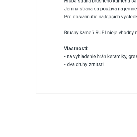
Hrubá strana brúsneho kameňa sa p
Jemná strana sa používa na jemné
Pre dosiahnutie najlepších výsled
Brúsny kameň RUBI nieje vhodný na
Vlastnosti:
- na vyhladenie hrán keramiky, gre
- dva druhy zrnitsti