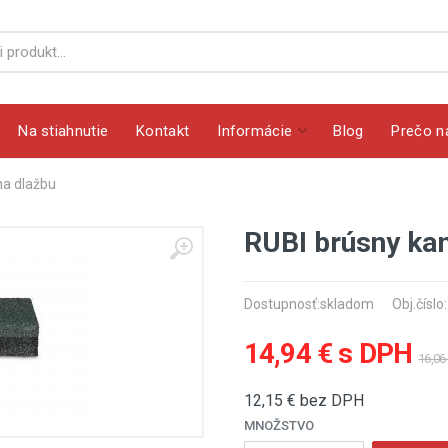
Na stiahnutie
Kontakt
Informácie
Blog
Prečo n
na dlažbu
RUBI brúsny ka
Dostupnosť:
skladom
Obj.číslo
14,94 € s DPH
16,06
12,15
€ bez DPH
MNOŽSTVO