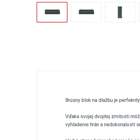
Elektrický škrabák na špáry
Nivelačný systém
Brúsenie, leštenie
Prísavky
Veľkoformátové dlažby až do 320
cm
Sklzy na stavebnú suť
Brúsny blok na dlažbu je perfekn
Vďaka svojej dvojitej zrnitosti m
vyhladenie hrán a nedokonalostí s