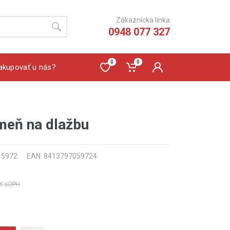
Zákaznícka linka
0948 077 327
0
0
akupovať u nás?
meň na dlažbu
: 5972
EAN: 8413797059724
 € s DPH