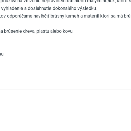
oužíva na zníženie nepravidelností alebo malých hrčiek, ktoré sa
 vyhladenie a dosiahnutie dokonalého výsledku.
kov odporúčame navlhčiť brúsny kameň a materiíl ktorí sa má brús
 brúsenie dreva, plastu alebo kovu.
su