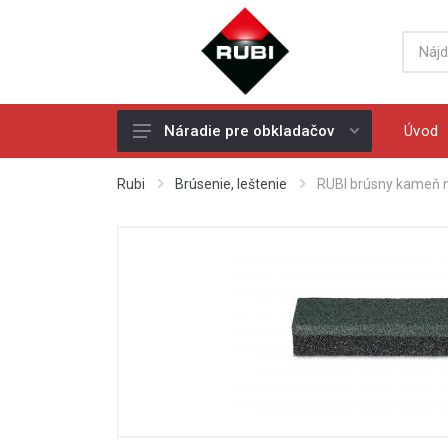
Úvod
Náradie pre obkladačov
Ručné rezačky - rezačky na
Rubi
Brúsenie, leštenie
RUBI brúsny kameň 
obklad a dlažbu
Náhradné rezné kolieska
Elektrické rezačky na obklad a
dlažbu
Vŕtanie
Diamantové kotúče
Miešadlá
Ochranné pracovné pomôcky