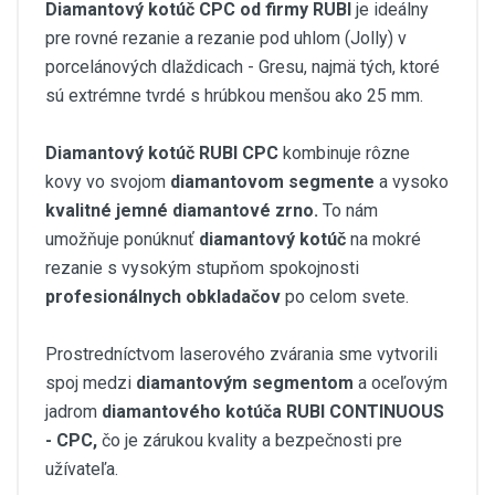
Diamantový kotúč CPC od firmy RUBI
je ideálny
pre rovné rezanie a rezanie pod uhlom (Jolly) v
porcelánových dlaždicach - Gresu, najmä tých, ktoré
sú extrémne tvrdé s hrúbkou menšou ako 25 mm.
Diamantový kotúč RUBI CPC
kombinuje rôzne
kovy vo svojom
diamantovom segmente
a vysoko
kvalitné jemné diamantové zrno.
To nám
umožňuje ponúknuť
diamantový kotúč
na mokré
rezanie s vysokým stupňom spokojnosti
profesionálnych obkladačov
po celom svete.
Prostredníctvom laserového zvárania sme vytvorili
spoj medzi
diamantovým segmentom
a oceľovým
jadrom
diamantového kotúča RUBI CONTINUOUS
- CPC,
čo je zárukou kvality a bezpečnosti pre
užívateľa.