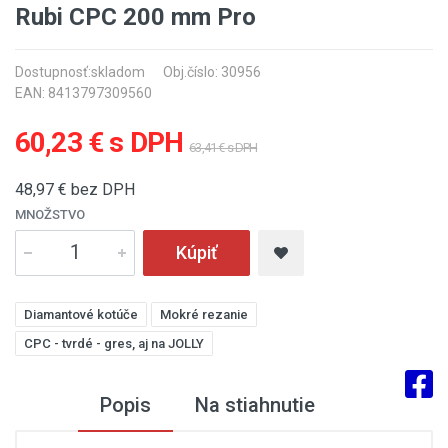
Rubi CPC 200 mm Pro
Dostupnosť:
skladom
Obj.číslo: 30956
EAN: 8413797309560
60,23 € s DPH
63,41 € s DPH
48,97
€ bez DPH
MNOŽSTVO
Kúpiť
Diamantové kotúče
Mokré rezanie
CPC - tvrdé - gres, aj na JOLLY
Popis
Na stiahnutie