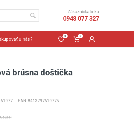
Zákaznícka linka
0948 077 327
0
0
akupovať u nás?
vá brúsna doštička
: 61977
EAN: 8413797619775
 € s DPH