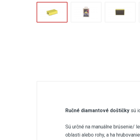
Elektrický škrabák na špáry
Nivelačný systém
Brúsenie, leštenie
Prísavky
Veľkoformátové dlažby až do 320
cm
Sklzy na stavebnú suť
Ručné diamantové doštičky
sú i
Sú určné na manuálne brúsenie/ leš
oblasti alebo rohy, a ha hrubovani