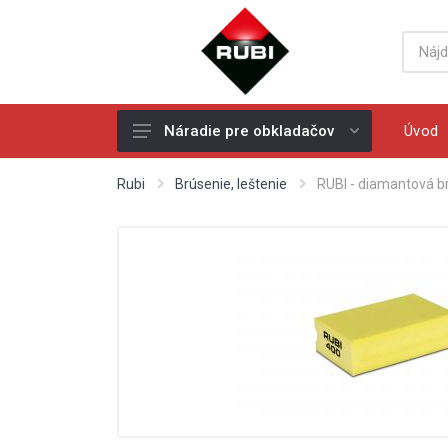
Úvod
Náradie pre obkladačov
Ručné rezačky - rezačky na
Rubi
Brúsenie, leštenie
RUBI - diamantová br
obklad a dlažbu
Náhradné rezné kolieska
Elektrické rezačky na obklad a
dlažbu
Vŕtanie
Diamantové kotúče
Miešadlá
Ochranné pracovné pomôcky