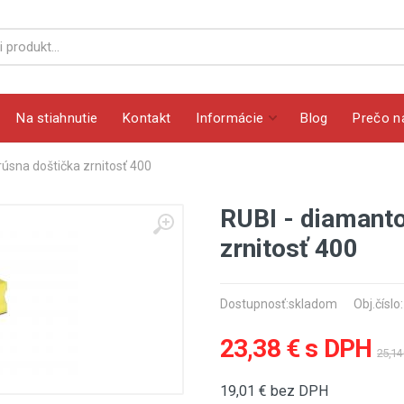
Na stiahnutie
Kontakt
Informácie
Blog
Prečo n
úsna doštička zrnitosť 400
RUBI - diamanto
zrnitosť 400
Dostupnosť:
skladom
Obj.číslo
23,38 € s DPH
25,14
19,01
€ bez DPH