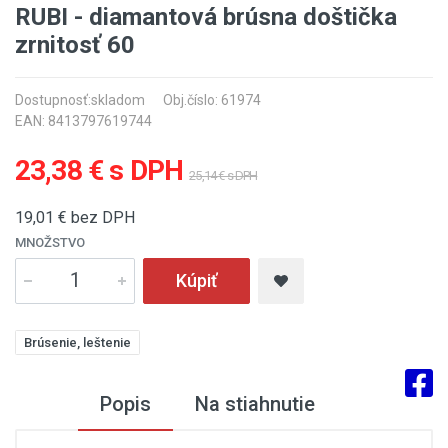
RUBI - diamantová brúsna doštička
zrnitosť 60
Dostupnosť:
skladom
Obj.číslo: 61974
EAN: 8413797619744
23,38 € s DPH
25,14 € s DPH
19,01
€ bez DPH
MNOŽSTVO
Kúpiť
Brúsenie, leštenie
Popis
Na stiahnutie