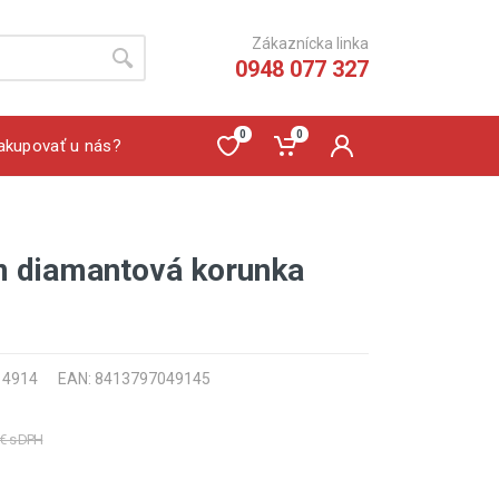
Zákaznícka linka
0948 077 327
0
0
akupovať u nás?
 diamantová korunka
: 4914
EAN: 8413797049145
 € s DPH