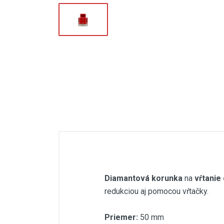
Elektrický škrabák na špáry
Nivelačný systém
Brúsenie, leštenie
Prísavky
Veľkoformátové dlažby až do 320
cm
Sklzy na stavebnú suť
Diamantová korunka
na
vŕtanie
redukciou aj pomocou vŕtačky.
Priemer:
50 mm