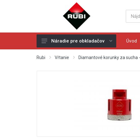
Úvod
Náradie pre obkladačov
Ručné rezačky - rezačky na
Rubi
Vŕtanie
Diamantové korunky za sucha -
obklad a dlažbu
Náhradné rezné kolieska
Elektrické rezačky na obklad a
dlažbu
Vŕtanie
Diamantové kotúče
Miešadlá
Ochranné pracovné pomôcky