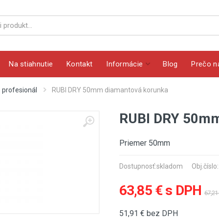
Na stiahnutie
Kontakt
Informácie
Blog
Prečo n
 profesionál
RUBI DRY 50mm diamantová korunka
RUBI DRY 50mm
Priemer 50mm
Dostupnosť:
skladom
Obj.číslo
63,85 € s DPH
67,21
51,91
€ bez DPH