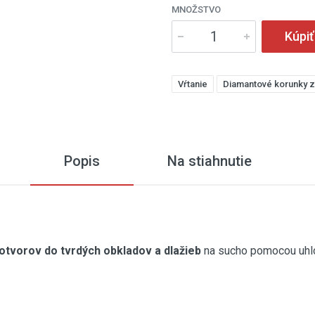
MNOŽSTVO
Kúpiť
Vŕtanie
Diamantové korunky z
Popis
Na stiahnutie
 otvorov do tvrdých obkladov a dlažieb
na sucho pomocou uhlov