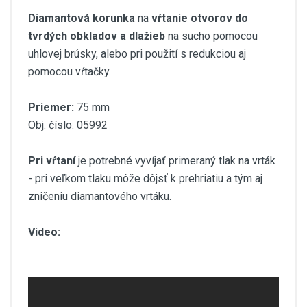
Diamantová korunka
na
vŕtanie otvorov do
tvrdých obkladov a dlažieb
na sucho pomocou
uhlovej brúsky, alebo pri použití s redukciou aj
pomocou vŕtačky.
Priemer:
75 mm
Obj. číslo: 05992
Pri vŕtaní
je potrebné vyvíjať primeraný tlak na vrták
- pri veľkom tlaku môže dôjsť k prehriatiu a tým aj
zničeniu diamantového vrtáku.
Video: