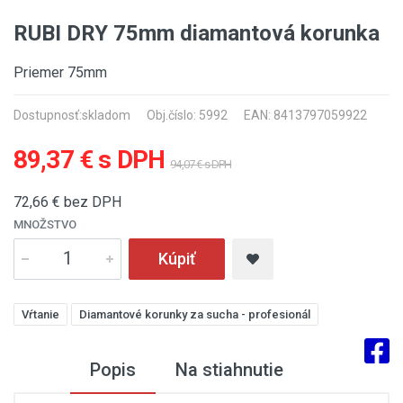
RUBI DRY 75mm diamantová korunka
Priemer 75mm
Dostupnosť:
skladom
Obj.číslo: 5992
EAN: 8413797059922
89,37 € s DPH
94,07 € s DPH
72,66
€ bez DPH
MNOŽSTVO
Kúpiť
Vŕtanie
Diamantové korunky za sucha - profesionál
Popis
Na stiahnutie