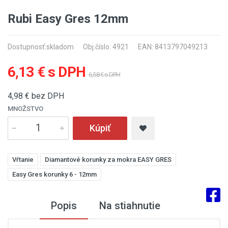
Rubi Easy Gres 12mm
Dostupnosť:
skladom
Obj.číslo: 4921
EAN: 8413797049213
6,13 € s DPH
6,58 € s DPH
4,98
€ bez DPH
MNOŽSTVO
Kúpiť
Vŕtanie
Diamantové korunky za mokra EASY GRES
Easy Gres korunky 6 - 12mm
Popis
Na stiahnutie