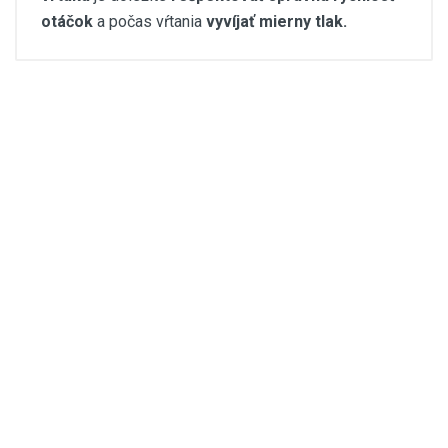
otáčok
a počas vŕtania
vyvíjať mierny tlak.
easygres-navod-vrtak y.pdf