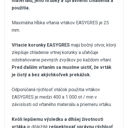
materiálu, jeho hrúbky a správneho chladenia a
použitia.
Maximálna hĺbka vŕtania vrtákov EASYGRES je 25
mm.
Vŕtacie korunky EASYGRES
majú bočný otvor, ktorý
zlepšuje chladenie vrtnej korunky a uľahčuje
odstraňovanie pevných zvyškov po každom vŕtaní.
Pred ďalším vŕtaním sa musíme uistiť, že vrták
je čistý a bez akýchkoľvek prekážok.
Odporúčaná rýchlosť otáčok použitia vrtákov
EASYGRES je medzi 400 a 1 000 ot / min v
závislosti od vŕtaného materiálu a priemeru vrtáku.
Kvôli lepšiemu výsledku a dlhšej životnosti
vrtáka
je dôležité
rešpektovať správnu rýchlosť