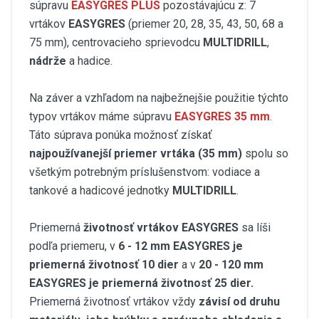
súpravu
EASYGRES PLUS
pozostávajúcu z: 7
vrtákov
EASYGRES
(priemer 20, 28, 35, 43, 50, 68 a
75 mm), centrovacieho sprievodcu
MULTIDRILL
,
nádrže
a hadice.
Na záver a vzhľadom na najbežnejšie použitie týchto
typov vrtákov máme súpravu
EASYGRES 35 mm
.
Táto súprava ponúka možnosť získať
najpoužívanejší priemer vrtáka (35 mm)
spolu so
všetkým potrebným príslušenstvom: vodiace a
tankové a hadicové jednotky
MULTIDRILL
.
Priemerná
životnosť vrtákov EASYGRES
sa líši
podľa priemeru, v
6 - 12 mm EASYGRES je
priemerná životnosť 10 dier
a v
20 - 120 mm
EASYGRES je priemerná životnosť 25 dier.
Priemerná životnosť vrtákov vždy
závisí od druhu