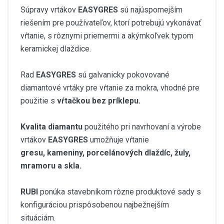
Súpravy vrtákov
EASYGRES
sú najúspornejším
riešením pre používateľov, ktorí potrebujú vykonávať
vŕtanie, s rôznymi priemermi a akýmkoľvek typom
keramickej dlaždice.
Rad
EASYGRES
sú galvanicky pokovované
diamantové vrtáky pre vŕtanie za mokra, vhodné pre
použitie s
vŕtačkou bez príklepu.
Kvalita diamantu
použitého pri navrhovaní a výrobe
vrtákov
EASYGRES
umožňuje vŕtanie
gresu,
kameniny, porcelánových dlaždíc, žuly,
mramoru a skla.
RUBI
ponúka stavebníkom rôzne produktové sady s
konfiguráciou prispôsobenou najbežnejším
situáciám.