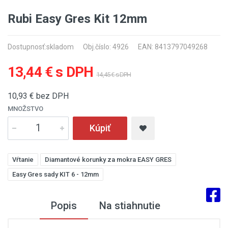
Rubi Easy Gres Kit 12mm
Dostupnosť:
skladom
Obj.číslo: 4926
EAN: 8413797049268
13,44 € s DPH
14,45 € s DPH
10,93
€ bez DPH
MNOŽSTVO
Kúpiť
Vŕtanie
Diamantové korunky za mokra EASY GRES
Easy Gres sady KIT 6 - 12mm
Popis
Na stiahnutie