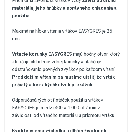
Priemerná životnosť vrtákov vždy
závisí od druhu
materiálu, jeho hrúbky a správneho chladenia a
použitia.
Maximálna hĺbka vŕtania vrtákov EASYGRES je 25
mm.
Vŕtacie korunky EASYGRES
majú bočný otvor, ktorý
zlepšuje chladenie vrtnej korunky a uľahčuje
odstraňovanie pevných zvyškov po každom vŕtaní.
Pred ďalším vŕtaním sa musíme uistiť, že vrták
je čistý a bez akýchkoľvek prekážok.
Odporúčaná rýchlosť otáčok použitia vrtákov
EASYGRES je medzi 400 a 1 000 ot / min v
závislosti od vŕtaného materiálu a priemeru vrtáku.
Kvôli lepšiemu výsledku a dlhšej životnosti