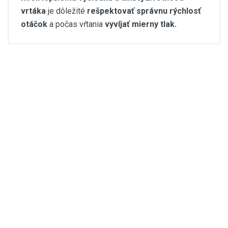
vrtáka
je dôležité
rešpektovať správnu rýchlosť
otáčok
a počas vŕtania
vyvíjať mierny tlak.
easygres-navod-vrtak y.pdf