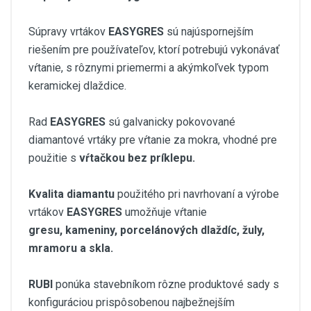
Súpravy vrtákov
EASYGRES
sú najúspornejším
riešením pre používateľov, ktorí potrebujú vykonávať
vŕtanie, s rôznymi priemermi a akýmkoľvek typom
keramickej dlaždice.
Rad
EASYGRES
sú galvanicky pokovované
diamantové vrtáky pre vŕtanie za mokra, vhodné pre
použitie s
vŕtačkou bez príklepu.
Kvalita diamantu
použitého pri navrhovaní a výrobe
vrtákov
EASYGRES
umožňuje vŕtanie
gresu,
kameniny, porcelánových dlaždíc, žuly,
mramoru a skla.
RUBI
ponúka stavebníkom rôzne produktové sady s
konfiguráciou prispôsobenou najbežnejším