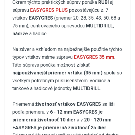
Okrem týchto praktických súprav ponúka
RUBI
aj
súpravu
EASYGRES PLUS
pozostávajúcu z: 7
vrtákov
EASYGRES
(priemer 20, 28, 35, 43, 50, 68 a
75 mm), centrovacieho sprievodcu
MULTIDRILL
,
nádrže
a hadice.
Na záver a vzhľadom na najbežnejšie použitie týchto
typov vrtákov máme súpravu
EASYGRES 35 mm
.
Táto súprava ponúka možnosť získať
najpoužívanejší priemer vrtáka (35 mm)
spolu so
všetkým potrebným príslušenstvom: vodiace a
tankové a hadicové jednotky
MULTIDRILL
.
Priemerná
životnosť vrtákov EASYGRES
sa líši
podľa priemeru, v
6 - 12 mm EASYGRES je
priemerná životnosť 10 dier
a v
20 - 120 mm
EASYGRES je priemerná životnosť 25 dier.