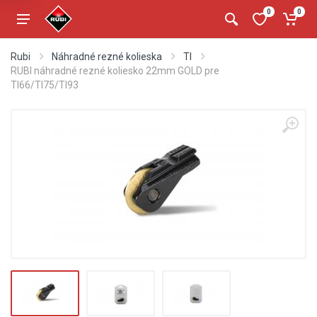
0
0
Rubi
Náhradné rezné kolieska
TI
RUBI náhradné rezné koliesko 22mm GOLD pre
TI66/TI75/TI93