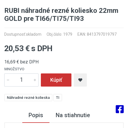
RUBI náhradné rezné koliesko 22mm
GOLD pre TI66/TI75/TI93
Dostupnosť:
skladom
Obj.číslo: 1979
EAN: 8413797019797
20,53
€ s DPH
16,69
€ bez DPH
MNOŽSTVO
Kúpiť
Náhradné rezné kolieska
TI
Popis
Na stiahnutie