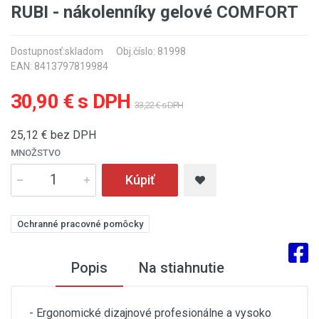
RUBI - nákolenníky gelové COMFORT
Dostupnosť:
skladom
Obj.číslo: 81998
EAN: 8413797819984
30,90 € s DPH
33,22 € s DPH
25,12
€ bez DPH
MNOŽSTVO
Kúpiť
Ochranné pracovné pomôcky
Popis
Na stiahnutie
- Ergonomické dizajnové profesionálne a vysoko