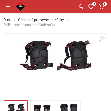
0
0
Rubi
Ochranné pracovné pomôcky
RUBI - profesionálne nákolenníky