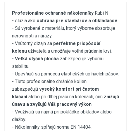
Profesionálne ochranné nákolenníky
Rubi N
- slúžia ako
ochrana pre stavbárov a obkladačov
.
- Sú vyrobené z materiálu, ktorý výborne absorbuje
nerovnosti a nárazy.
- Vnútorný dizajn sa
perfektne prispôsobí
kolenu
užívateľa a umožňuje voľné prúdenie krvi.
- Veľká styčná plocha
zabezpečuje výbornú
stabilitu.
- Upevňujú sa pomocou elastických upínacích pásov.
- Tieto profesionálne chrániče kolien
zabezpečujú
vysoký komfort pri častom
klačaní
alebo pri dlhej práci na kolenách, čím
znižujú
únavu a zvyšujú Váš pracovný výkon
.
- Využívajú sa najmä pri pokládke obkladov alebo
dlažby.
- Nákolenníky spĺňajú normu EN 14404.