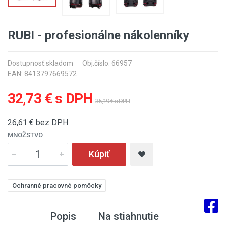
RUBI - profesionálne nákolenníky
Dostupnosť:
skladom
Obj.číslo: 66957
EAN: 8413797669572
32,73 € s DPH
35,19 € s DPH
26,61
€ bez DPH
MNOŽSTVO
Kúpiť
Ochranné pracovné pomôcky
Popis
Na stiahnutie