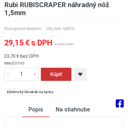
Rubi RUBISCRAPER náhradný nôž
1,5mm
Dostupnosť:
skladom
Obj.číslo: 66810
29,15 € s DPH
31,34 € s DPH
23,70
€ bez DPH
MNOŽSTVO
Kúpiť
Elektrický škrabák na špáry
Popis
Na stiahnutie