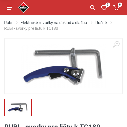
0
0
Rubi
Elektrické rezačky na obklad a dlažbu
Ručné
RUBI - svorky pre lištu k TC180
RUBI - svorky pre lištu k TC180