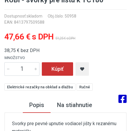
Dostupnosť:
skladom
Obj.číslo: 50958
EAN: 8413797509588
47,66 € s DPH
51,25 € s DPH
38,75
€ bez DPH
MNOŽSTVO
Kúpiť
Elektrické rezačky na obklad a dlažbu
Ručné
Popis
Na stiahnutie
Svorky pre pevné upnutie vodiacel jišty k rezanému