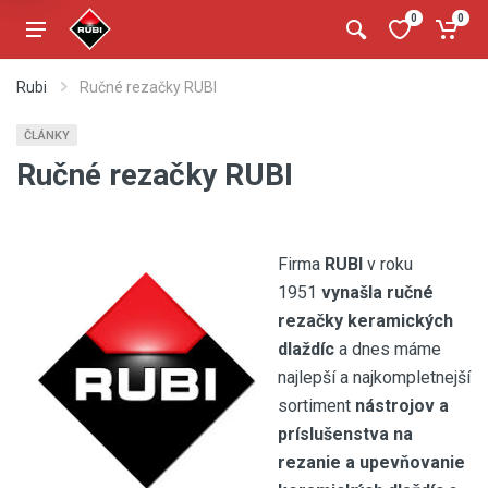
0
0
Rubi
Ručné rezačky RUBI
ČLÁNKY
Ručné rezačky RUBI
Firma
RUBI
v roku
1951
vynašla ručné
rezačky
keramických
dlaždíc
a dnes máme
najlepší a najkompletnejší
sortiment
nástrojov a
príslušenstva na
rezanie a upevňovanie