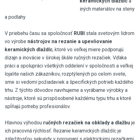
keramických dlaždíc
a
iných materiálov na steny
a podlahy.
V priebehu času sa spoločnosť
RUBI
stala svetovým lídrom
vo výrobe
nástrojov na rezanie a upevňovanie
keramických dlaždíc
, ktoré vo veľkej miere podporujú
dizajn a inovácie v širokej škále ručných rezačiek. Vďaka
práci a spolupráci všetkých oddelení v spoločnosti a veľkej
lojalite našich zákazníkov, rozptýlených po celom svete,
sme si vedomí požiadaviek a špecifických potrieb každého
trhu. Z týchto dôvodov navrhujeme a vyrábame výrobky a
nástroje, ktoré sú prispôsobené každému typu trhu a ktoré
spĺňajú potreby profesionálov.
Hlavnou výhodou
ručných rezačiek na obklady a dlažbu
je
ich pracovná rýchlosť. Rezanie keramických dlaždíc je
záležitosťou sekundy v porovnaní s elektrickými rezačkami.