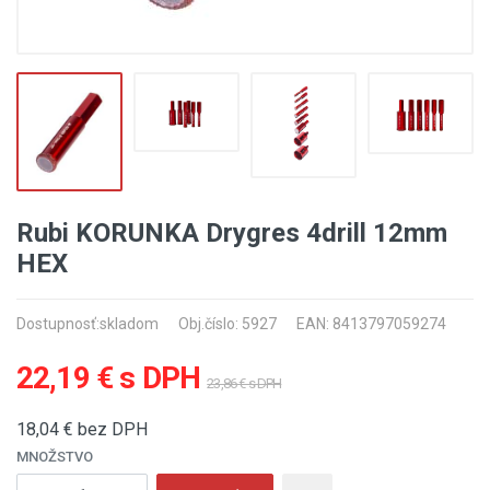
Rubi KORUNKA Drygres 4drill 12mm
HEX
Dostupnosť:
skladom
Obj.číslo: 5927
EAN: 8413797059274
22,19 € s DPH
23,86 € s DPH
18,04
€ bez DPH
MNOŽSTVO