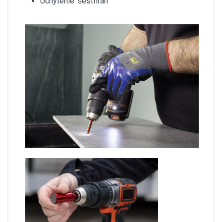
Uchytenie: šesťhran