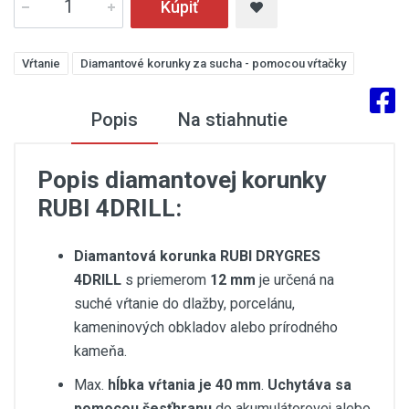
Kúpiť
Vŕtanie
Diamantové korunky za sucha - pomocou vŕtačky
Popis
Na stiahnutie
Popis diamantovej korunky
RUBI 4DRILL:
Diamantová korunka RUBI DRYGRES
4DRILL
s priemerom
12 mm
je určená na
suché vŕtanie do dlažby, porcelánu,
kameninových obkladov alebo prírodného
kameňa.
Max.
hĺbka vŕtania je 40 mm
.
Uchytáva sa
pomocou šesťhranu
do akumulátorovej alebo