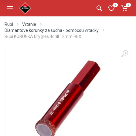
0
0
Rubi
Vŕtanie
Diamantové korunky za sucha - pomocou vŕtačky
Rubi KORUNKA Drygres 4drill 12mm HEX