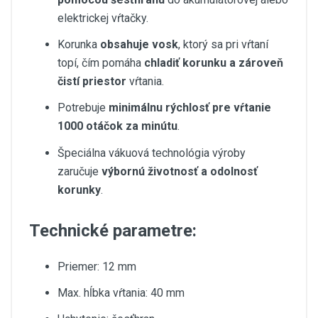
elektrickej vŕtačky.
Korunka
obsahuje vosk
, ktorý sa pri vŕtaní
topí, čím pomáha
chladiť korunku a zároveň
čistí priestor
vŕtania.
Potrebuje
minimálnu rýchlosť pre vŕtanie
1000 otáčok za minútu
.
Špeciálna vákuová technológia výroby
zaručuje
výbornú životnosť a odolnosť
korunky
.
Technické parametre:
Priemer: 12 mm
Max. hĺbka vŕtania: 40 mm