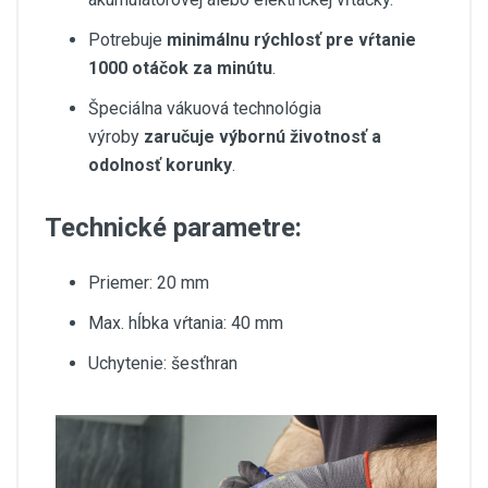
Potrebuje
minimálnu rýchlosť pre vŕtanie
1000 otáčok za minútu
.
Špeciálna vákuová technológia
výroby
zaručuje výbornú životnosť a
odolnosť korunky
.
Technické parametre:
Priemer: 20 mm
Max. hĺbka vŕtania: 40 mm
Uchytenie: šesťhran