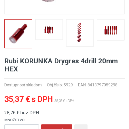
Rubi KORUNKA Drygres 4drill 20mm
HEX
Dostupnosť:
skladom
Obj.číslo: 5929
EAN: 8413797059298
35,37 € s DPH
38,03 € s DPH
28,76
€ bez DPH
MNOŽSTVO