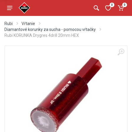
0
0
Rubi
Vŕtanie
Diamantové korunky za sucha - pomocou vŕtačky
Rubi KORUNKA Drygres 4drill 20mm HEX