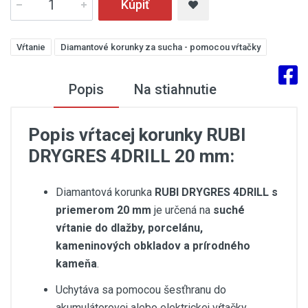
Kúpiť
Vŕtanie
Diamantové korunky za sucha - pomocou vŕtačky
Popis
Na stiahnutie
Popis vŕtacej korunky RUBI
DRYGRES 4DRILL 20 mm:
Diamantová korunka
RUBI DRYGRES 4DRILL s
priemerom 20 mm
je určená na
suché
vŕtanie do dlažby, porcelánu,
kameninových obkladov a prírodného
kameňa
.
Uchytáva sa pomocou šesťhranu do
akumulátorovej alebo elektrickej vŕtačky.