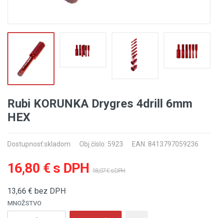
Rubi KORUNKA Drygres 4drill 6mm
HEX
Dostupnosť:
skladom
Obj.číslo: 5923
EAN: 8413797059236
16,80 € s DPH
18,07 € s DPH
13,66
€ bez DPH
MNOŽSTVO